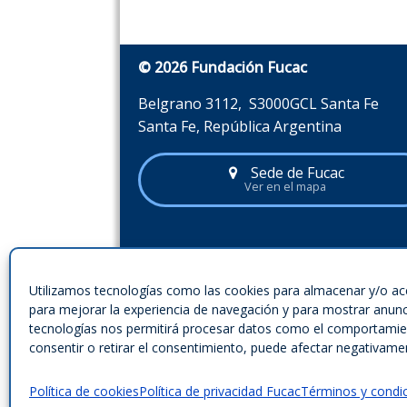
© 2026 Fundación Fucac
Belgrano 3112, S3000GCL Santa Fe
Santa Fe, República Argentina
Sede de Fucac
Ver en el mapa
Utilizamos tecnologías como las cookies para almacenar y/o acc
para mejorar la experiencia de navegación y para mostrar anunc
Encontrar más información en este sitio
tecnologías nos permitirá procesar datos como el comportamient
Buscar
consentir o retirar el consentimiento, puede afectar negativament
Política de cookies
Política de privacidad Fucac
Términos y condi