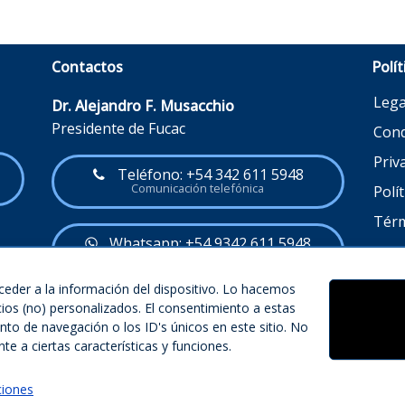
Contactos
Polít
Lega
Dr. Alejandro F. Musacchio
Presidente de Fucac
Cond
Priv
Teléfono: +54 342 611 5948
Comunicación telefónica
Polí
Térm
Whatsapp: +54 9342 611 5948
Mensaje o llamada
eder a la información del dispositivo. Lo hacemos
ios (no) personalizados. El consentimiento a estas
:
o de navegación o los ID's únicos en este sitio. No
e a ciertas características y funciones.
ciones