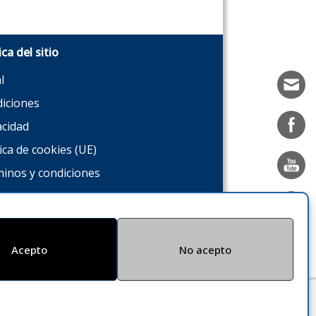
ica del sitio
l
iciones
acidad
tica de cookies (UE)
inos y condiciones
Acepto
No acepto