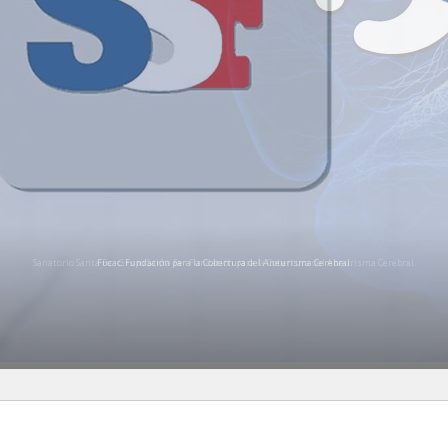
Sanatorio Santa Fe · Grupo Santa Fe · Fundación para la Cobertura del Aneurisma Cerebral.