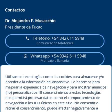
Contactos
Dr. Alejandro F. Musacchio
Presidente de Fucac
Teléfono: +54 342 611 5948
Comunicación telefónica
Whatsapp: +54 9342 611 5948
Mensaje o llamada
Utilizamos tecnologías como las cookies para almacenar y/o
Política del sitio
acceder a la información del dispositivo. Lo hacemos para
Legal
mejorar la experiencia de navegación y para mostrar anuncios
Condiciones
(no) personalizados. El consentimiento a estas tecnologías
nos permitirá procesar datos como el comportamiento de
Privacidad
navegación o los ID's únicos en este sitio. No consentir o
retirar el consentimiento, puede afectar negativamente a
Política de cookies (UE)