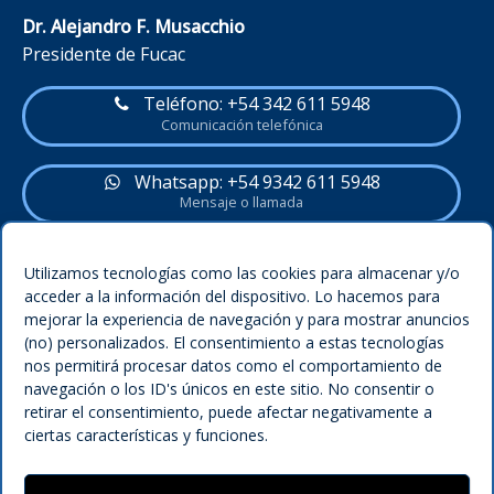
Dr. Alejandro F. Musacchio
Presidente de Fucac
Teléfono: +54 342 611 5948
Comunicación telefónica
Whatsapp: +54 9342 611 5948
Mensaje o llamada
Utilizamos tecnologías como las cookies para almacenar y/o
Política del sitio
acceder a la información del dispositivo. Lo hacemos para
Legal
mejorar la experiencia de navegación y para mostrar anuncios
Condiciones
(no) personalizados. El consentimiento a estas tecnologías
nos permitirá procesar datos como el comportamiento de
Privacidad
navegación o los ID's únicos en este sitio. No consentir o
retirar el consentimiento, puede afectar negativamente a
Política de cookies (UE)
ciertas características y funciones.
Términos y condiciones