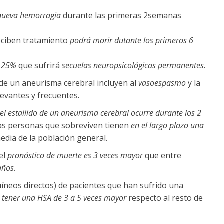
 nueva hemorragia
durante las primeras 2semanas
eciben tratamiento
podrá morir dutante los primeros 6
l
25%
que sufrirá
secuelas neuropsicológicas permanentes
.
de un aneurisma cerebral incluyen al
vasoespasmo
y la
evantes y frecuentes.
el estallido de un aneurisma cerebral ocurre durante los 2
las personas que sobreviven tienen
en el largo plazo una
edia de la población general.
 el
pronóstico de muerte es 3 veces mayor
que entre
 años
.
neos directos) de pacientes que han sufrido una
e tener una HSA de 3 a 5 veces mayor
respecto al resto de