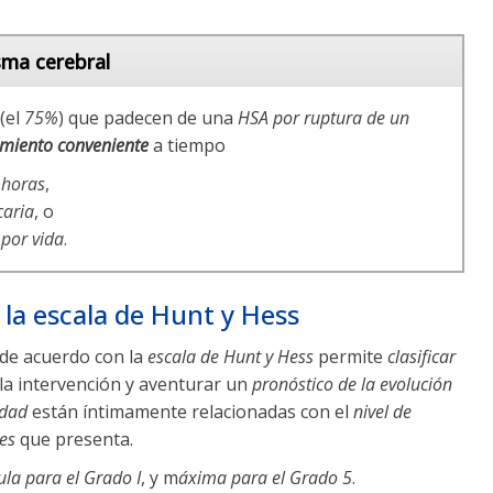
sma cerebral
(el
75%
) que padecen de una
HSA por ruptura de un
amiento conveniente
a tiempo
 horas
,
caria
, o
 por vida
.
la escala de Hunt y Hess
 de acuerdo con la
escala de Hunt y Hess
permite
clasificar
a intervención y aventurar un
pronóstico de la evolución
idad
están íntimamente relacionadas con el
nivel de
es
que presenta.
la para el Grado I
, y m
áxima para el Grado 5
.