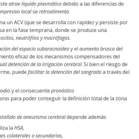
éste
atrae líquido plasmático
debido a las diferencias de
ompresivo local
se
retroalimenta
.
 un ACV (que se desarrolla con rapidez y persiste por
sa en la fase temprana, donde se produce una
cocitos, neutrófilos y macrófagos
.
ción del espacio subaracnoideo
y el
aumento brusco del
miento eficaz de los mecanismos compensadores del
tual detención de la irrigación cerebral
. Si bien el riesgo de
orme, puede
facilitar la detención del sangrado
a través del
sodio y el consecuente
pronóstico
horas
para poder conseguir la definición total de la zona
stallido de aneurisma cerebral
depende además
iza la
HSA
,
es colaterales o secundarias
,