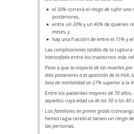
el
30%
correrá el
riesgo de sufrir una
posteriores,
entre un
20%
y un
40%
de quienes r
meses
, y
hay una fracción de entre el
15%
y e
Las
complicaciones tardías
de la ruptura 
hidrocefalia
entre los trastornos más rel
Pese a que
la mayoría de las muertes por 
días posteriores a la aparición de la HSA
, 
tasa de mortalidad un 27% superior
a la m
Entre los pacientes
mayores de 70 años
,
aquellos cuya edad va
de los 30 a los 40
Los
familiares en primer grado
(consanguí
hemorragia cerebral tienen un
riesgo d
las personas.