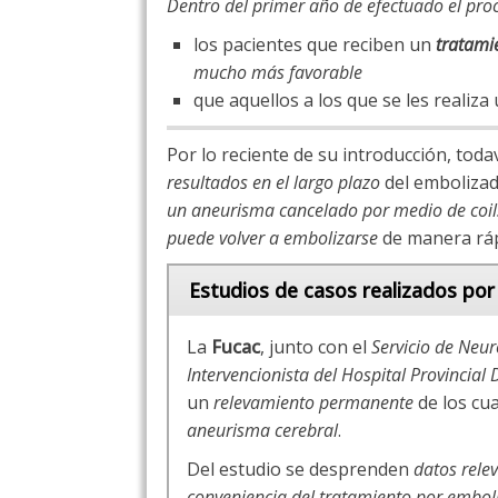
Dentro del primer año de efectuado el pro
los pacientes que reciben un
tratami
mucho más favorable
que aquellos a los que se les realiza
Por lo reciente de su introducción, toda
resultados en el largo plazo
del embolizad
un aneurisma cancelado por medio de coil
puede volver a embolizarse
de manera rápi
Estudios de casos realizados por
La
Fucac
, junto con el
Servicio de Neu
Intervencionista del Hospital Provincial 
un
relevamiento permanente
de los cu
aneurisma cerebral
.
Del estudio se desprenden
datos rele
conveniencia del tratamiento por embol