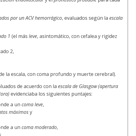
nados por un ACV hemorrágico
, evaluados según la
escala
ado 1
(el más
leve
, asintomático, con cefalea y rigidez
ado 2,
de la escala, con coma profundo y muerte cerebral).
aluados de acuerdo con la
escala de Glasgow (apertura
tora)
evidenciaba los siguientes puntajes:
ponde a un
coma leve
,
ntos máximos
y
ponde a un
coma moderado
,
s
,