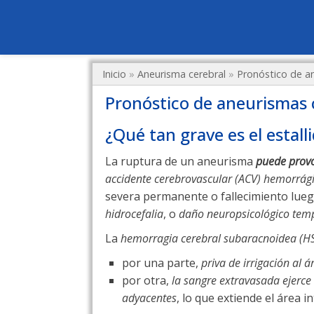
Inicio
»
Aneurisma cerebral
»
Pronóstico de a
Pronóstico de aneurismas 
¿Qué tan grave es el estal
La ruptura de un aneurisma
puede prov
accidente cerebrovascular (ACV) hemorrág
severa permanente o fallecimiento lueg
hidrocefalia
, o
daño neuropsicológico tem
La
hemorragia cerebral subaracnoidea (H
por una parte,
priva de irrigación al 
por otra,
la sangre extravasada ejerce 
adyacentes
, lo que extiende el área i