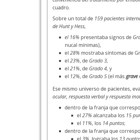
cuadro.
Sobre un total de
159 pacientes inter
de Hunt y Hess,
el 16%
presentaba signos de
Gr
nucal mínimas),
el
28%
mostraba síntomas de Gr
el
23%
, de
Grado 3,
el
21%
, de
Grado 4,
y
el
12%
, de
Grado 5
(el más
grave
Ese mismo universo de pacientes, ev
ocular, respuesta verbal y respuesta mo
dentro de la franja que corres
el
27%
alcanzaba los
15 pu
el
11%
, los
14 puntos
;
dentro de la franja que corres
el
3%
, lograba los
13 punto