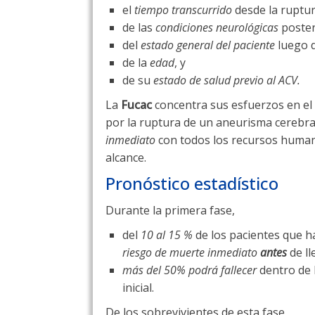
el
tiempo transcurrido
desde la ruptur
de las
condiciones neurológicas
poster
del
estado general del paciente
luego d
de la
edad
, y
de su
estado de salud previo al ACV.
La
Fucac
concentra sus esfuerzos en el
por la ruptura de un aneurisma cerebr
inmediato
con todos los recursos humano
alcance.
Pronóstico estadístico
Durante la primera fase,
del
10 al 15 %
de los pacientes que h
riesgo de muerte inmediato
antes
de l
más del 50% podrá fallecer
dentro de 
inicial.
De los sobrevivientes de esta fase,