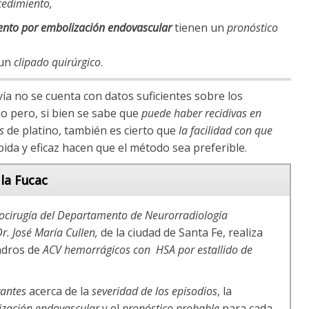
cedimiento,
ento por embolización endovascular
tienen un
pronóstico
 un
clipado quirúrgico
.
vía no se cuenta con datos suficientes sobre los
o pero, si bien se sabe que
puede haber recidivas en
s
de platino, también es cierto que
la facilidad con que
da y eficaz hacen que el método sea preferible.
 la Fucac
rocirugía del Departamento de Neurorradiología
Dr. José María Cullen,
de la ciudad de Santa Fe, realiza
adros de
ACV hemorrágicos con HSA por estallido de
vantes
acerca de la
severidad de los episodios
, la
ización endovascular
y el
pronóstico probable
para cada