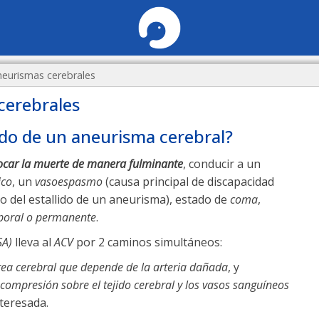
neurismas cerebrales
cerebrales
lido de un aneurisma cerebral?
ocar la muerte de manera fulminante
, conducir a un
ico
, un
vasoespasmo
(causa principal de discapacidad
o del estallido de un aneurisma), estado de
coma
,
poral o permanente
.
SA)
lleva al
ACV
por 2 caminos simultáneos:
área cerebral que depende de la arteria dañada
, y
compresión sobre el tejido cerebral y los vasos sanguíneos
nteresada.