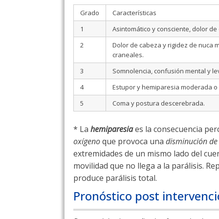
Grado
Características
1
Asintomático y consciente, dolor de 
2
Dolor de cabeza y rigidez de nuca m
craneales.
3
Somnolencia, confusión mental y leve
4
Estupor y hemiparesia moderada o 
5
Coma y postura descerebrada.
* La
hemiparesia
es la consecuencia per
oxígeno
que provoca una
disminución de 
extremidades de un mismo lado del cuer
movilidad que no llega a la parálisis. R
produce parálisis total.
Pronóstico post intervenc