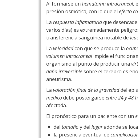
Al formarse un
hematoma intracraneal
, 
presión osmótica, con lo que el
efecto c
La
respuesta inflamatoria
que desencadena
varios días) es extremadamente peligro
transferencia sanguínea notable de
leu
La
velocidad
con que se produce la
ocupa
volumen intracraneal
impide el funciona
organismo al punto de producir una
vir
daño irreversible
sobre el cerebro es en
aneurisma.
La
valoración final de la gravedad
del epi
médico
debe postergarse
entre 24 y 48 
afectada.
El pronóstico para un paciente con un
e
del
tamaño
y del
lugar
adonde se local
la presencia eventual de
complicacion