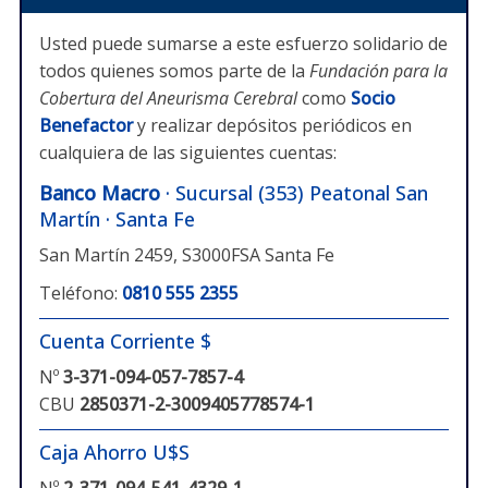
Usted puede sumarse a este esfuerzo solidario de
todos quienes somos parte de la
Fundación para la
Cobertura del Aneurisma Cerebral
como
Socio
Benefactor
y realizar depósitos periódicos en
cualquiera de las siguientes cuentas:
Banco Macro
· Sucursal (353) Peatonal San
Martín · Santa Fe
San Martín 2459, S3000FSA Santa Fe
Teléfono:
0810 555 2355
Cuenta Corriente $
Nº
3-371-094-057-7857-4
CBU
2850371-2-3009405778574-1
Caja Ahorro U$S
Nº
2-371-094-541-4329-1