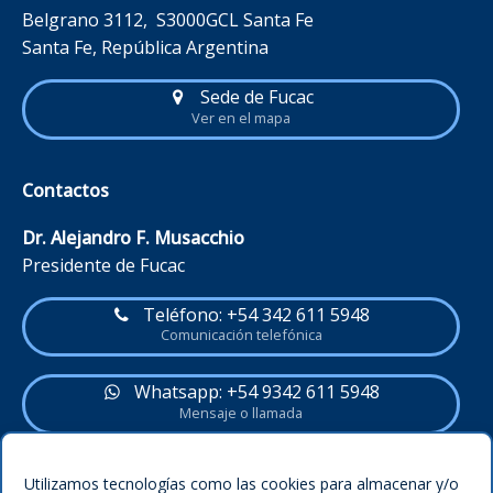
Belgrano 3112, S3000GCL Santa Fe
Santa Fe, República Argentina
Sede de Fucac
Ver en el mapa
Contactos
Dr. Alejandro F. Musacchio
Presidente de Fucac
Teléfono: +54 342 611 5948
Comunicación telefónica
Whatsapp: +54 9342 611 5948
Mensaje o llamada
Política del sitio
Utilizamos tecnologías como las cookies para almacenar y/o