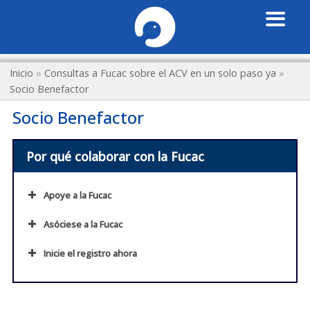
Inicio
»
Consultas a Fucac sobre el ACV en un solo paso ya
»
Socio Benefactor
Socio Benefactor
Por qué colaborar con la Fucac
Apoye a la Fucac
Socio Benefactor
Asóciese a la Fucac
Inicie el registro ahora
Atención inmediata gratuita
el acceso a los
registro solidario
aneurisma cerebral
servicios de medicina de alta complejidad
Socio Benefactor
y neurópatías conexas
debe ser gratuito,