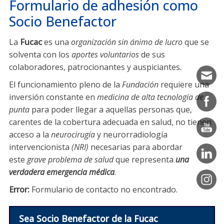
Formulario de adhesión como
Formulario
de Adhesión
Socio Benefactor
la asistencia para la
zona centro-norte del país
(0342) 455 4030
lunes a viernes
cobertura de una patología severa
08:00 a 13:00
La
Fucac
es una
organización sin ánimo de lucro
que se
debe llegar
Asistencia integral
solventa con los
aportes voluntarios
de sus
rápidamente y sin costos condicionantes
colaboradores, patrocionantes y auspiciantes.
Investigación y desarrollo
colaborar
El funcionamiento pleno de la
Fundación
requiere una
neurología, neurocirugía y neurorradiología
el enfermo y sus allegados
inversión constante en
medicina de alta tecnología de
intervencionista
sientan que no están solos
punta
para poder llegar a aquellas personas que,
Formación
carentes de la cobertura adecuada en salud, no tienen
la investigación
acceso a la
neurocirugía
y neurorradiología
Divulgación
científica, la capacitación médica y la
intervencionista
(NRI)
necesarias para abordar
implementación de centros de atención
este
grave problema de salud
que representa
una
especializada
prioridad
verdadera emergencia médica
.
en materia de salud
Error:
Formulario de contacto no encontrado.
Sea Socio Benefactor de la Fucac