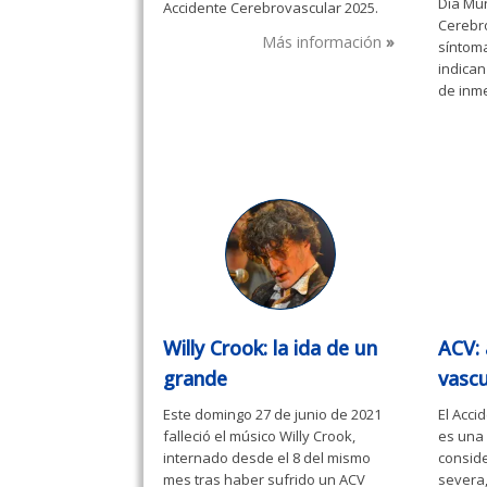
Día Mun
Accidente Cerebrovascular 2025.
Cerebr
Más información
síntoma
indican
de inm
Willy Crook: la ida de un
ACV: 
grande
vascu
Este domingo 27 de junio de 2021
El Acci
falleció el músico Willy Crook,
es una 
internado desde el 8 del mismo
consid
mes tras haber sufrido un ACV
severa,