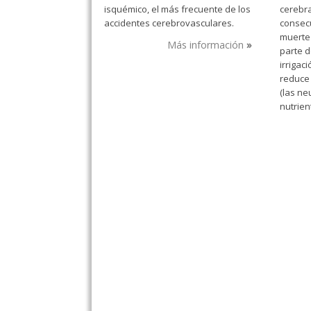
isquémico, el más frecuente de los
cerebra
accidentes cerebrovasculares.
consecu
muerte
Más información
parte d
irrigac
reduce 
(las n
nutrien