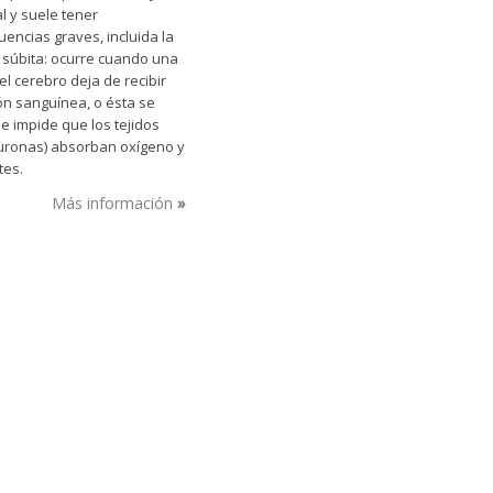
l y suele tener
encias graves, incluida la
 súbita: ocurre cuando una
el cerebro deja de recibir
ión sanguínea, o ésta se
e impide que los tejidos
euronas) absorban oxígeno y
tes.
Más información