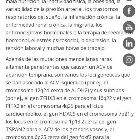
mala nutrición, la inactividad física, la obesidad, la
variabilidad de la presión arterial, los trastornos
respiratorios del sueño, la inflamación crónica, la
enfermedad renal crónica, la migraña, los
anticonceptivos hormonales o la terapia de reemplazo
hormonal, el estrés psicosocial, la depresión, la
tensión laboral y muchas horas de trabajo.
Además de las mutaciones mendelianas raras
altamente penetrantes que causan un ACV de
aparición temprana, son varios los loci genéticos que
se han asociado al ACV isquémico (por ej., el
cromosoma 12q24. cerca de ALDH2) y sus subtipos─
(por ej., el gen ZFHX3 en el cromosoma 16q22 y el gen
PITX2 en el cromosoma 4q25 para el ictus
cardioembólico; el gen HDAC9 en el cromosoma 7p21 y
los locus en el cromosoma 1p13.2 cerca del gen
TSPAN2 para el ACV de los grandes vasos y, el
cromosoma 6p25 cerca del gen foxf2 para la