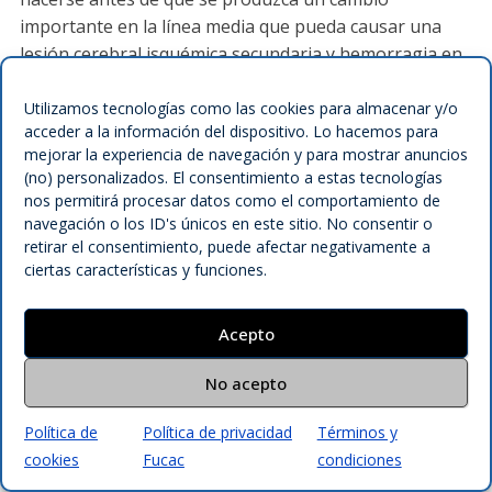
importante en la línea media que pueda causar una
lesión cerebral isquémica secundaria y hemorragia en
el tronco cerebral.
Utilizamos tecnologías como las cookies para almacenar y/o
Prevención del ACV isquémico
acceder a la información del dispositivo. Lo hacemos para
recurrente de origen arterial
mejorar la experiencia de navegación y para mostrar anuncios
(no) personalizados. El consentimiento a estas tecnologías
nos permitirá procesar datos como el comportamiento de
La iniciación urgente de la prevención secundaria
navegación o los ID's únicos en este sitio. No consentir o
efectiva después del AIT y del ACV isquémico menor
retirar el consentimiento, puede afectar negativamente a
puede reducir un 80% el riesgo de ACV recurrente
ciertas características y funciones.
precoz. La administración inmediata de 160–300 mg
diarios de aspirina reduce la tasa y gravedad del ACV
Acepto
recurrente a la mitad dentro de las primeras 6–12
semanas.
No acepto
El ticagrelor es tan seguro como la aspirina para los
Política de
Política de privacidad
Términos y
pacientes con AIT agudo y ACV isquémico leve, pero no
cookies
Fucac
condiciones
es superior a la aspirina para reducir la tasa de ACV,
infarto de miocardio o muerte a los 90 días. La terapia