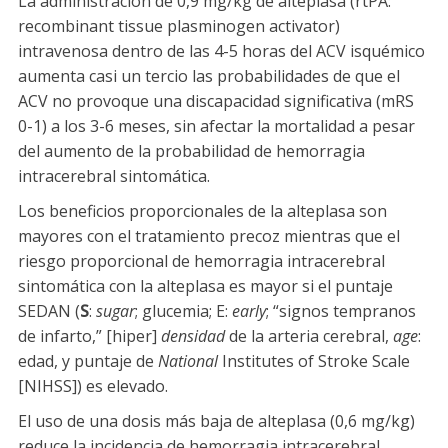
La administración de 0,9 mg/kg de alteplasa (rtPA:
recombinant tissue plasminogen activator)
intravenosa dentro de las 4-5 horas del ACV isquémico
aumenta casi un tercio las probabilidades de que el
ACV no provoque una discapacidad significativa (mRS
0-1) a los 3-6 meses, sin afectar la mortalidad a pesar
del aumento de la probabilidad de hemorragia
intracerebral sintomática.
Los beneficios proporcionales de la alteplasa son
mayores con el tratamiento precoz mientras que el
riesgo proporcional de hemorragia intracerebral
sintomática con la alteplasa es mayor si el puntaje
SEDAN (
S
:
sugar
; glucemia; E:
early
; “signos tempranos
de infarto,” [hiper]
densidad
de la arteria cerebral,
age
:
edad, y puntaje de
National
Institutes of Stroke Scale
[NIHSS]) es elevado.
El uso de una dosis más baja de alteplasa (0,6 mg/kg)
reduce la incidencia de hemorragia intracerebral