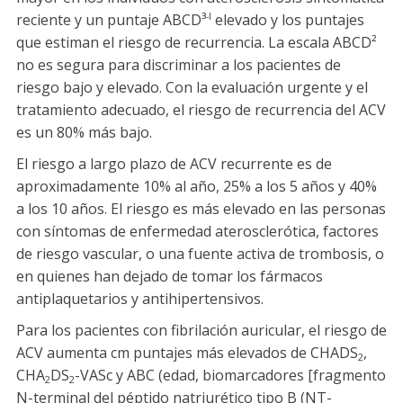
reciente y un puntaje ABCD³
elevado y los puntajes
-I
que estiman el riesgo de recurrencia. La escala ABCD²
no es segura para discriminar a los pacientes de
riesgo bajo y elevado. Con la evaluación urgente y el
tratamiento adecuado, el riesgo de recurrencia del ACV
es un 80% más bajo.
El riesgo a largo plazo de ACV recurrente es de
aproximadamente 10% al año, 25% a los 5 años y 40%
a los 10 años. El riesgo es más elevado en las personas
con síntomas de enfermedad aterosclerótica, factores
de riesgo vascular, o una fuente activa de trombosis, o
en quienes han dejado de tomar los fármacos
antiplaquetarios y antihipertensivos.
Para los pacientes con fibrilación auricular, el riesgo de
ACV aumenta cm puntajes más elevados de CHADS
,
2
CHA
DS
-VASc y ABC (edad, biomarcadores [fragmento
2
2
N-terminal del péptido natriurético tipo B (NT-