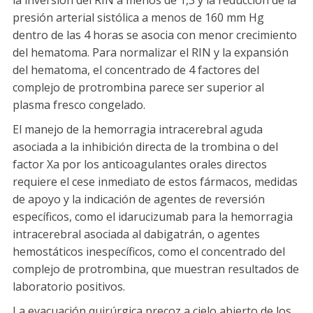
la inversión del RIN a menos de 1,3 y la reducción de la
presión arterial sistólica a menos de 160 mm Hg
dentro de las 4 horas se asocia con menor crecimiento
del hematoma. Para normalizar el RIN y la expansión
del hematoma, el concentrado de 4 factores del
complejo de protrombina parece ser superior al
plasma fresco congelado.
El manejo de la hemorragia intracerebral aguda
asociada a la inhibición directa de la trombina o del
factor Xa por los anticoagulantes orales directos
requiere el cese inmediato de estos fármacos, medidas
de apoyo y la indicación de agentes de reversión
específicos, como el idarucizumab para la hemorragia
intracerebral asociada al dabigatrán, o agentes
hemostáticos inespecíficos, como el concentrado del
complejo de protrombina, que muestran resultados de
laboratorio positivos.
La evacuación quirúrgica precoz a cielo abierto de los