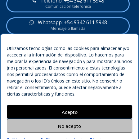
Teléfono: +54 342 611 5948
Comunicación telefónica
Whatsapp: +54 9342 611 5948
Mensaje o llamada
Política del sitio
Utilizamos tecnologías como las cookies para almacenar y/o
acceder a la información del dispositivo. Lo hacemos para
Legal
mejorar la experiencia de navegación y para mostrar anuncios
Condiciones
(no) personalizados. El consentimiento a estas tecnologías
nos permitirá procesar datos como el comportamiento de
Privacidad
navegación o los ID's únicos en este sitio. No consentir o
retirar el consentimiento, puede afectar negativamente a
Política de cookies (UE)
ciertas características y funciones.
Términos y condiciones
Acepto
Encontrar más información en este sitio:
No acepto
Buscar